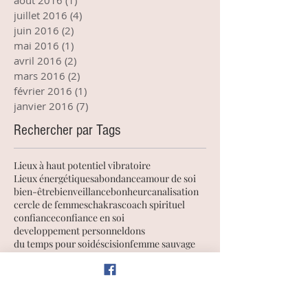
août 2016
(1)
1 post
juillet 2016
(4)
4 posts
juin 2016
(2)
2 posts
mai 2016
(1)
1 post
avril 2016
(2)
2 posts
mars 2016
(2)
2 posts
février 2016
(1)
1 post
janvier 2016
(7)
7 posts
Rechercher par Tags
Lieux à haut potentiel vibratoire
Lieux énergétiques
abondance
amour de soi
bien-être
bienveillance
bonheur
canalisation
cercle de femmes
chakras
coach spirituel
confiance
confiance en soi
developpement personnel
dons
du temps pour soi
déscision
femme sauvage
formation spirituelle
forêt
fées
féminin sacré
gratitude
guidance
guides
intuition
joie
liberté
lithothérapie
lâcher-prise
messages
mission d'âme
mission de vie
méditation