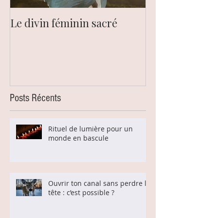
Le divin féminin sacré
Le chakra du pl
Posts Récents
Rituel de lumière pour un
monde en bascule
Ouvrir ton canal sans perdre la
tête : c’est possible ?