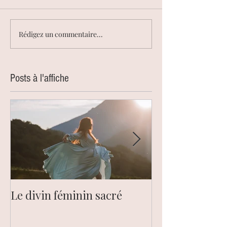
Rédigez un commentaire...
Posts à l'affiche
Le divin féminin sacré
Le chakra du pl