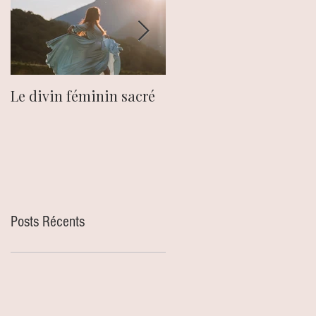
Le divin féminin sacré
Le chakra du plexus
solaire.
Posts Récents