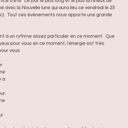
tice d'été.  Le jour le plus long et le plus lumineux de 
né avec la Nouvelle lune qui aura lieu ce vendredi le 23 
ec).  Tout ces événements nous apporte une grande 
ent à un rythme assez particulier en ce moment.  Que 
yeux pour vous en ce moment, l'énergie est très 
pour vous.
r 
une 
 a 
ur. 
me 
i 