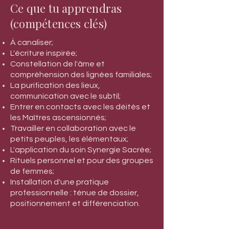
Ce que tu apprendras
Réunir la somme des
(compétences clés)
connaissances et expériences des
dernières années en un mode de vie
À canaliser;
Cesser de croire que tu es folle ou
L'écriture inspirée;
hallucine
Constellation de l'âme et
compréhension des lignées familiales;
Te sentir en sécurité
malgré tout ce
La purification des lieux,
que tu reçoit comme information
communication avec le subtil;
Vivre de nouvelles expériences
Entrer en contacts avec les déités et
les Maîtres ascensionnés;
sensorielles et spirituelles
Travailler en collaboration avec le
quotidiennement
petits peuples, les élémentaux;
L'application du soin Synergie Sacrée;
Rituels personnel et pour des groupes
Voici quelques
de femmes;
témoignages
Installation d'une pratique
professionnelle : ténue de dossier,
positionnement et différenciation.