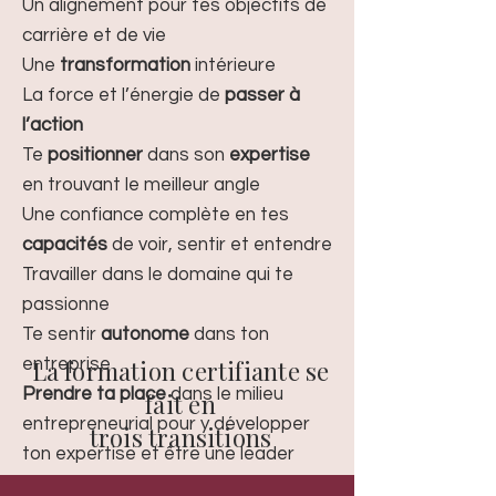
Un alignement pour tes objectifs de
carrière et de vie
Une
transformation
intérieure
La force et l’énergie de
passer à
l’action
Te
positionner
dans son
expertise
en trouvant le meilleur angle
Une confiance complète en tes
capacités
de voir, sentir et entendre
Travailler dans le domaine qui te
passionne
Te sentir
autonome
dans ton
entreprise
La formation certifiante se
Prendre ta place
dans le milieu
fait en
entrepreneurial pour y développer
trois transitions
ton expertise et être une leader
dans ton domaine