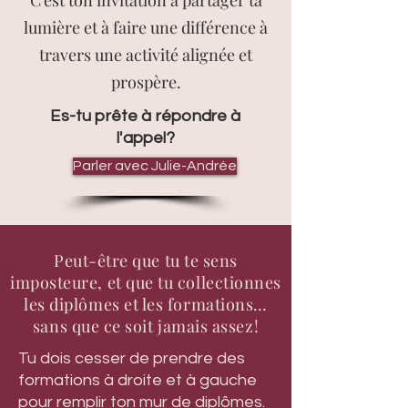
C'est ton invitation à partager ta
lumière et à faire une différence à
travers une activité alignée et
prospère.
Es-tu prête à répondre à
l'appel?
Parler avec Julie-Andrée
Synergie Sacrée, c'est bien plus
Peut-être que tu te sens
qu'une méthode ou un
imposteure, et que tu collectionnes
enseignement reçu dans le
les diplômes et les formations…
cadre d'une formation.
sans que ce soit jamais assez!
Tu dois cesser de prendre des
C'est le développement de tes
formations à droite et à gauche
capacités et de ta médecine
pour remplir ton mur de diplômes.