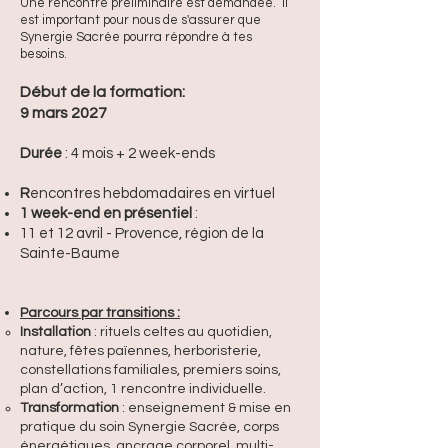
Une rencontre préliminaire est demandée. Il
est important pour nous de s'assurer que
Synergie Sacrée pourra répondre à tes
besoins.
Début de la formation:
9 mars 2027
Durée
: 4 mois + 2 week-ends
R
e
ncontres hebdomadaires en virtuel
1 week-end en présentiel
:
11 et 12 avril - Provence, région de la
Sainte-Baume
Parcours par transitions :
Installation
: rituels celtes au quotidien,
nature, fêtes païennes, herboristerie,
constellations familiales, premiers soins,
plan d’action, 1 rencontre individuelle.
Transformation
: enseignement & mise en
pratique du soin Synergie Sacrée, corps
énergétiques, ancrage corporel, multi-