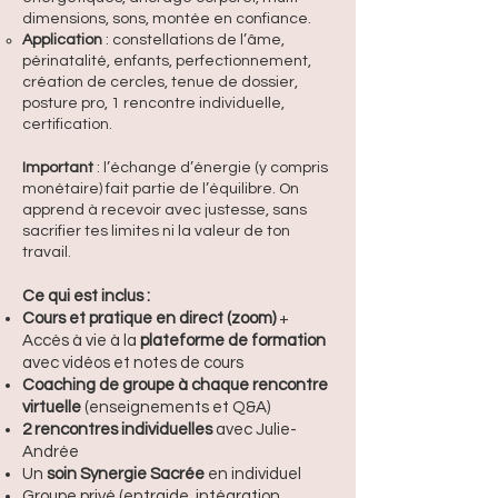
dimensions, sons, montée en confiance.
Application
: constellations de l’âme,
périnatalité, enfants, perfectionnement,
création de cercles, tenue de dossier,
posture pro, 1 rencontre individuelle,
certification.
Important
: l’échange d’énergie (y compris
monétaire) fait partie de l’équilibre. On
apprend à recevoir avec justesse, sans
sacrifier tes limites ni la valeur de ton
travail.
Ce qui est inclus :
Cours et pratique en direct (zoom)
+
Accès à vie à la
plateforme de formation
avec vidéos et notes de cours
Coaching de groupe à chaque rencontre
virtuelle
(enseign
ements et Q&A)
2 rencontres individuelles
avec Julie-
Andrée
Un
soin Synergie Sacrée
en individuel
Groupe privé (entraide, intégration,