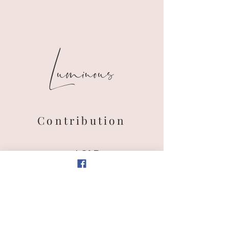
Luminous
Contribution
27$ CAD
plus taxes applicables
Je m'inscris aujourd'hui