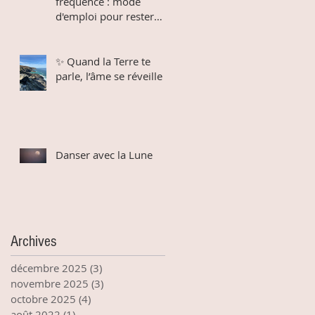
fréquence : mode
d'emploi pour rester
connectée au divin dans
un monde qui bouge
✨ Quand la Terre te
parle, l’âme se réveille
Danser avec la Lune
Archives
décembre 2025
(3)
3 posts
novembre 2025
(3)
3 posts
octobre 2025
(4)
4 posts
août 2022
(1)
1 post