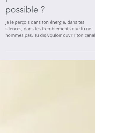
perdre la tête : c’est
possible ?
Je le perçois dans ton énergie, dans tes
silences, dans tes tremblements que tu ne
nommes pas. Tu dis vouloir ouvrir ton canal,
t’aligner à ton essence, activer tes dons, mais
quelque chose en toi résiste. Pas à l’invisible, à
toi-même. Ce n’est pas la peur de ce que tu
pourrais voir ou entendre. C’est la peur de ce
que tu pourrais réveiller en toi. Parce que tu le
sais. Que c’est immense. Que c’est vivant. Que
ce n’est pas un jeu. Tu ne crains pas
l’obscurité. Tu crains ta p