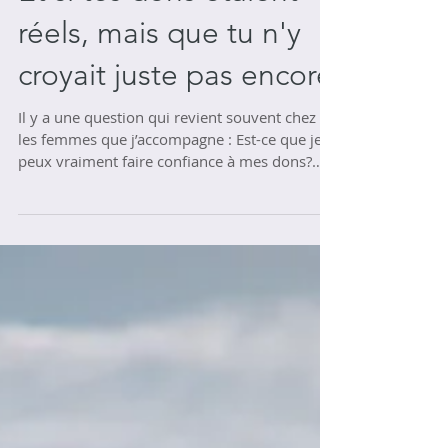
Et si tes dons étaient
réels, mais que tu n'y
croyait juste pas encore
Il y a une question qui revient souvent chez
les femmes que j’accompagne : Est-ce que je
peux vraiment faire confiance à mes dons?
Est-ce que c’est « vrai » ce que je ressens? Est-
ce que je me fais des idées? Est-ce que c’est
mon imagination… ou mon intuition? Et tu
sais quoi? Ce doute, il est normal. Il fait partie
du chemin. Mais il n’est pas une destination.