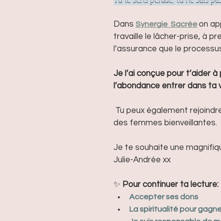
Dans 
on app
Synergie
  Sacrée
travaille le lâcher-prise, à p
l’assurance que le processus
Je l’ai conçue pour t’aider à
l’abondance entrer dans ta v
 Tu peux également rejoindr
des femmes bienveillantes.
Je te souhaite une magnifiq
Julie-Andrée xx
✨ 
Pour continuer ta lecture:
Accepter ses dons
La spiritualité pour gagn