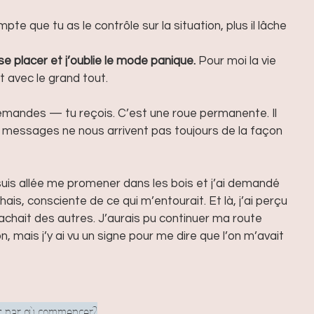
pte que tu as le contrôle sur la situation, plus il lâche 
se placer et j’oublie le mode panique.
 Pour moi la vie 
t avec le grand tout. 
u demandes — tu reçois. C’est une roue permanente. Il 
s messages ne nous arrivent pas toujours de la façon 
 suis allée me promener dans les bois et j’ai demandé 
ais, consciente de ce qui m’entourait. Et là, j’ai perçu 
achait des autres. J’aurais pu continuer ma route 
n, mais j’y ai vu un signe pour me dire que l’on m’avait 
as par où commencer?