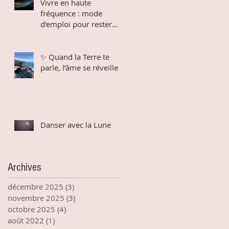
Vivre en haute
fréquence : mode
d'emploi pour rester
connectée au divin dans
un monde qui bouge
✨ Quand la Terre te
parle, l’âme se réveille
Danser avec la Lune
Archives
décembre 2025
(3)
3 posts
novembre 2025
(3)
3 posts
octobre 2025
(4)
4 posts
août 2022
(1)
1 post