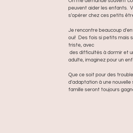
On me demande souvent comm
peuvent aider les enfants.  
s'opérer chez ces petits être
Je rencontre beaucoup d'enfa
oui!  Des fois si petits mais s
triste, avec 
 des difficultés à dormir et un certain mal être.  C'est difficile à vivre pour un 
adulte, imaginez pour un enfa
Que ce soit pour des trouble
d'adaptation à une nouvelle s
famille seront toujours gagn