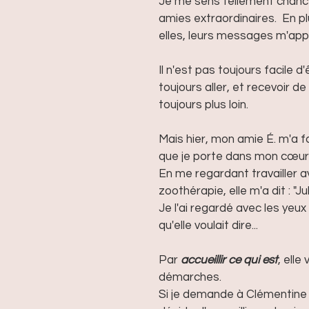
Je me sens tellement chanceu
amies extraordinaires.  En pl
elles, leurs messages m'app
Il n'est pas toujours facile d
toujours aller, et recevoir 
toujours plus loin.
Mais hier, mon amie É. m'a f
que je porte dans mon cœur
En me regardant travailler a
zoothérapie, elle m'a dit : "J
Je l'ai regardé avec les yeux
qu'elle voulait dire...
Par 
accueillir ce qui est
, elle
démarches.  
Si je demande à Clémentine d