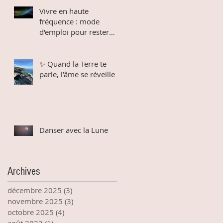
Vivre en haute
fréquence : mode
d'emploi pour rester
connectée au divin dans
un monde qui bouge
✨ Quand la Terre te
parle, l’âme se réveille
Danser avec la Lune
Archives
décembre 2025
(3)
3 posts
novembre 2025
(3)
3 posts
octobre 2025
(4)
4 posts