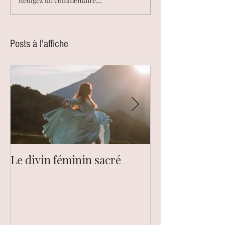
Rédigez un commentaire...
Posts à l'affiche
Le divin féminin sacré
Le chakra du pl